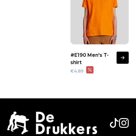
#E190 Men's T-
shirt
€4,89