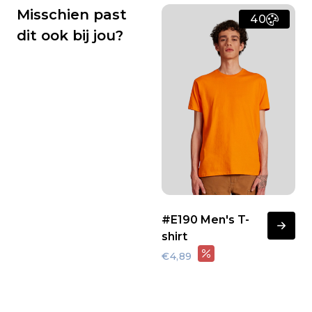
Misschien past
40
dit ook bij jou?
#E190 Men's T-
shirt
€4,89