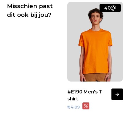
Misschien past
40
dit ook bij jou?
#E190 Men's T-
shirt
€4,89