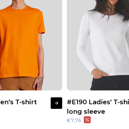
n's T-shirt
#E190 Ladies' T-shi
long sleeve
€7,76