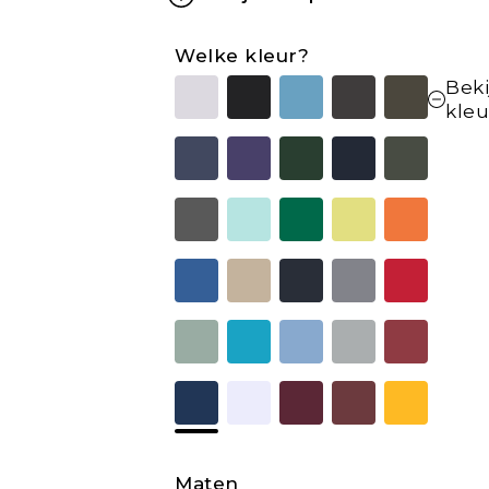
Welke kleur?
Beki
kle
Maten