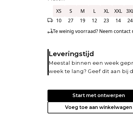
XS
S
M
L
XL
XXL
3X
10
27
19
12
23
14
24
Te weinig voorraad? Neem contact m
Leveringstijd
Meestal binnen een week gepr
week te lang? Geef dit aan bij 
Start met ontwerpen
Voeg toe aan winkelwagen