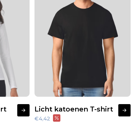
rt
Licht katoenen T-shirt
€4,42