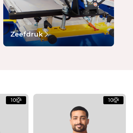
Zeefdruk
10
10