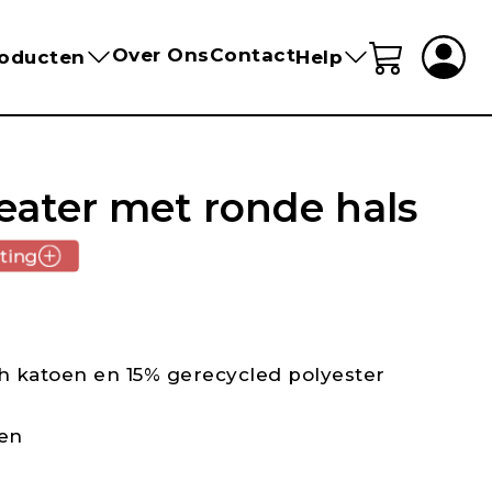
Over Ons
Contact
oducten
Help
eater met ronde hals
ting
h katoen en 15% gerecycled polyester
oen