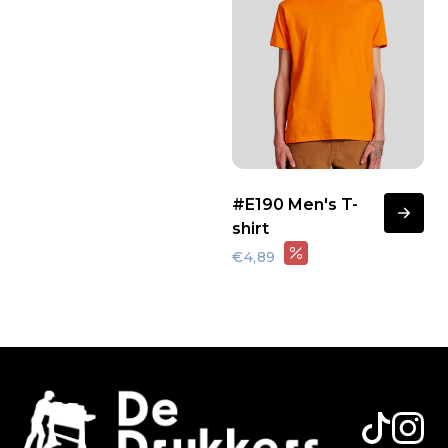
#E190 Men's T-
shirt
€4,89