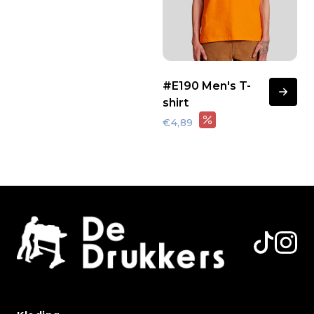
#E190 Men's T-
shirt
€4,89