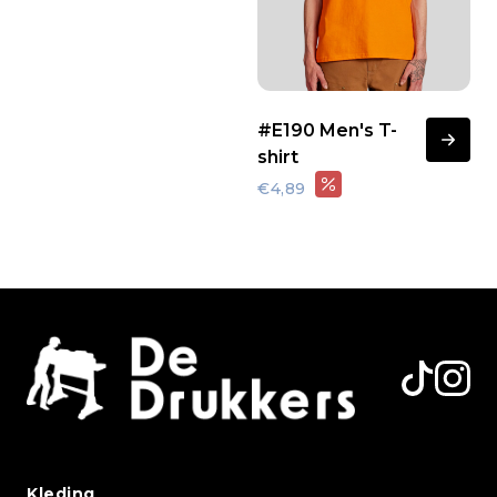
#E190 Men's T-
shirt
€4,89
Kleding