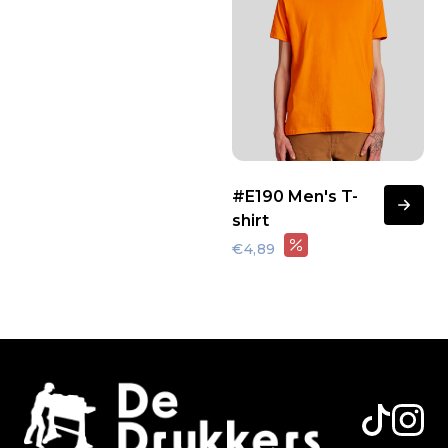
#E190 Men's T-
shirt
€4,89