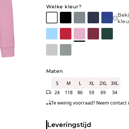
Welke kleur?
Beki
kle
Maten
S
M
L
XL
2XL
3XL
24
118
86
59
69
34
Te weinig voorraad? Neem contact m
Leveringstijd