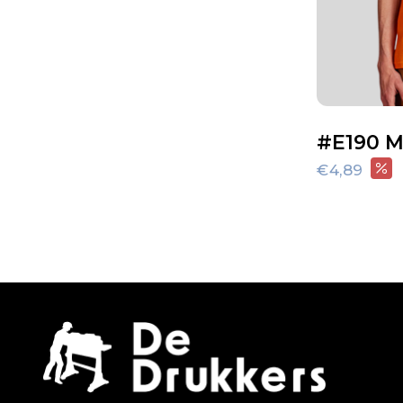
#E190 Me
€4,89