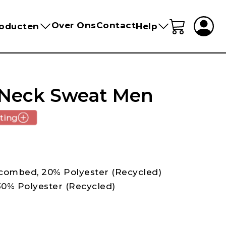
Over Ons
Contact
oducten
Help
 Neck Sweat Men
ting
 combed, 20% Polyester (Recycled)
 30% Polyester (Recycled)