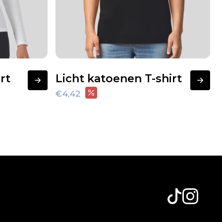
rt
Licht katoenen T-shirt
€4,42