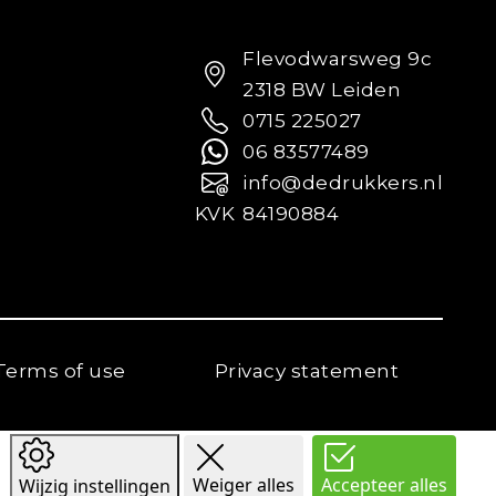
Flevodwarsweg 9c
2318 BW Leiden
0715 225027
06 83577489
info@dedrukkers.nl
KVK
84190884
Terms of use
Privacy statement
Weiger alles
Accepteer alles
Wijzig instellingen