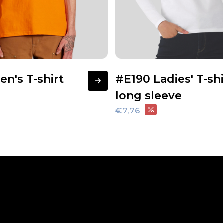
n's T-shirt
#E190 Ladies' T-shi
long sleeve
€7,76