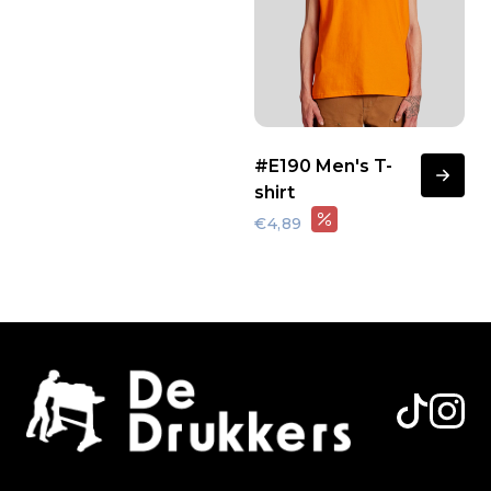
#E190 Men's T-
shirt
€4,89