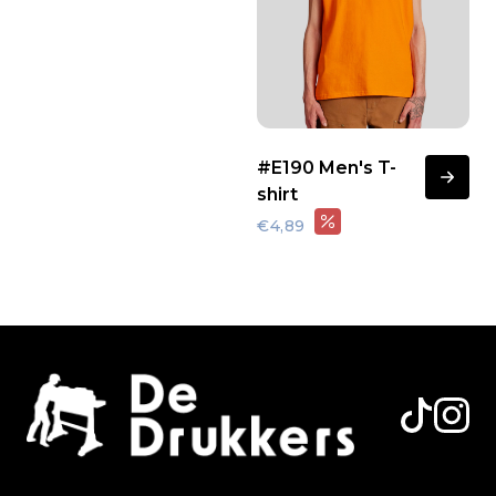
#E190 Men's T-
shirt
€4,89